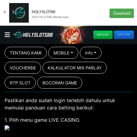
×
HOLYSLOT88
Download
HOLYSLOT88 Mobile App
MASUK
DAFTAR
TENTANG KAMI
MOBILE
Info
VOUCHER88
KALKULATOR MIX PARLAY
RTP SLOT
BOCORAN GAME
Pastikan anda sudah login terlebih dahulu untuk
memulai panduan cara betting berikut:
1. Pilih menu game LIVE CASINO.